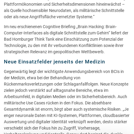
Plattformökonomien und Sicherheitsdimensionen hineinwächst –
als Quelle hochsensibler Neurodaten, als militärische Schnittstelle
oder als neue Angriffsfläche vernetzter Systeme.“
Im neu erschienenen Cognitive Briefing „Brain Hacking: Brain-
Computer-Interfaces als digitale Schnittstelle zum Gehirn“ liefert der
Bad Homburger Think Tank eine Einschätzung zum Potenzial der
Technologie, zu den mit ihr verbundenen Konfliktlinien sowie ihrer
strategischen Relevanz im geopolitischen Wettbewerb.
Neue Einsatzfelder jenseits der Medizin
Gegenwärtig liegt der wichtigste Anwendungsbereich von BCIs in
der Medizin, etwa bei der Behandlung von
Rückenmarksverletzungen oder Schlaganfallfolgen. Neue Konzepte
zielen jedoch verstärkt auf alltagsnahe Bereiche, etwa im
Arbeitsumfeld, in digitalen Medien oder im Sicherheitsbereich. Auch
militärische Use Cases rücken in den Fokus. Die absehbare
Gesamtdynamik ist enorm, birgt aber auch systemische Risiken. „Je
enger neuronale Daten mit KI-Systemen, Plattformen, cloudbasierter
Auswertung und digitaler Identität verknüpft werden, desto stärker
verschiebt sich der Fokus hin zu Zugriff, Vorhersage,