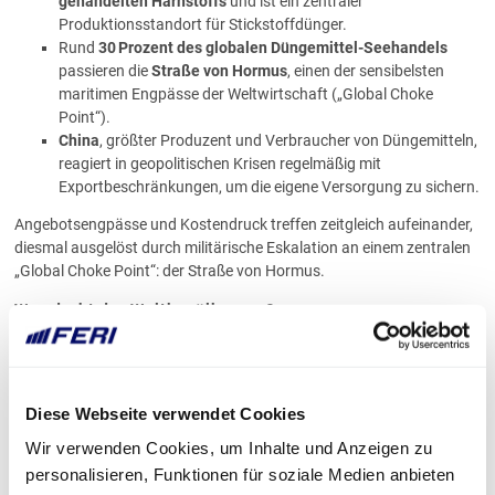
gehandelten Harnstoffs
und ist ein zentraler
Produktionsstandort für Stickstoffdünger.
Rund
30 Prozent des globalen Düngemittel-Seehandels
passieren die
Straße von Hormus
, einen der sensibelsten
maritimen Engpässe der Weltwirtschaft („Global Choke
Point“).
China
, größter Produzent und Verbraucher von Düngemitteln,
reagiert in geopolitischen Krisen regelmäßig mit
Exportbeschränkungen, um die eigene Versorgung zu sichern.
Angebotsengpässe und Kostendruck treffen zeitgleich aufeinander,
diesmal ausgelöst durch militärische Eskalation an einem zentralen
„Global Choke Point“: der Straße von Hormus.
Was droht der Weltbevölkerung?
Die steigenden Düngemittelpreise bleiben nicht auf Agrarmärkte
beschränkt, sondern treffen die globale Ernährungssicherheit
unmittelbar:
Diese Webseite verwendet Cookies
Landwirte können sich Dünger nicht mehr leisten oder
Wir verwenden Cookies, um Inhalte und Anzeigen zu
reduzieren den Einsatz.
personalisieren, Funktionen für soziale Medien anbieten
Erträge sinken, besonders in preissensitiven und