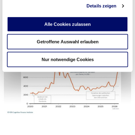
Bereits 2025 hat das FERI Cognitive Finance Institute vor genau
Details zeigen
solchen Eskalationsmustern an Engstellen wie der Straße von
Hormus gewarnt – im Cognitive Briefing
„Global Choke Points –
Maritime Engpässe als unterschätzter Risikofaktor für Weltwirtschaft
Alle Cookies zulassen
und Geopolitik“
. Herunterzuladen ist die Analyse über den
Downloadbereich auf dieser Seite.
Getroffene Auswahl erlauben
Nur notwendige Cookies