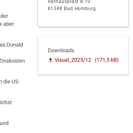
Rathausplatz 8-10
61348 Bad Homburg
uder
k aber
das Donald
Downloads
Visual_2025/12
(171,5 kB)
 Zinskosten
h die US-
ichst
 und