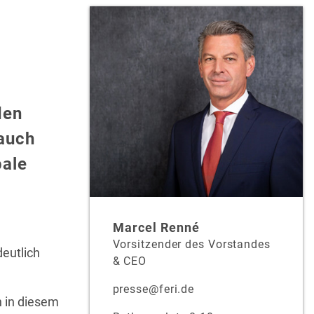
den
 auch
bale
Marcel Renné
Vorsitzender des Vorstandes
deutlich
& CEO
presse@feri.de
h in diesem