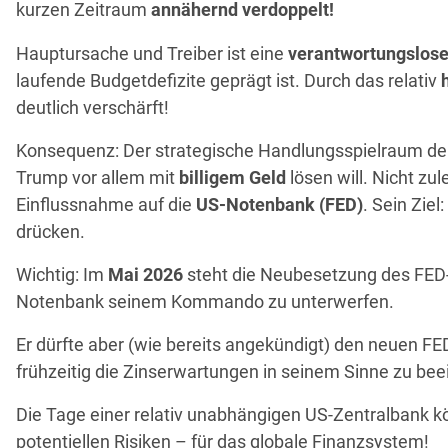
kurzen Zeitraum
annähernd verdoppelt!
Hauptursache und Treiber ist eine
verantwortungslose
laufende Budgetdefizite geprägt ist. Durch das relativ
deutlich verschärft!
Konsequenz: Der strategische Handlungsspielraum der
Trump vor allem mit
billigem Geld
lösen will. Nicht zu
Einflussnahme auf die
US-Notenbank (FED)
. Sein Zie
drücken.
Wichtig: Im
Mai 2026
steht die Neubesetzung des FED-V
Notenbank seinem Kommando zu unterwerfen.
Er dürfte aber (wie bereits angekündigt) den neuen F
frühzeitig die Zinserwartungen in seinem Sinne zu bee
Die Tage einer relativ unabhängigen US-Zentralbank kö
potentiellen Risiken – für das globale Finanzsystem!